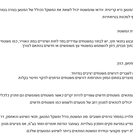
טען היא קריטית. וודאו שהמשטח יכול לשאת את המשקל הכולל של המטען בצורה בטוחה
 לסכנות בטיחותיות.
רת המשטח:
צע בתנאי חוץ, יש לבחור במשטחים עמידים בפני לחות ושינויים במזג האוויר, כמו משטחי
תוך מבנים, ניתן להשתמש במשטחי עץ משומשים או חדשים בהתאם לצורך.
ען, כגון:
לשברים דורשים משטחים יציבים במיוחד.
וצרים בתחום המזון והתרופות דורשים משטחים הניתנים לניקוי וחיטוי בקלות.
מתאים. משטחים חדשים עשויים להיות יקרים כאשר משטחים משומשים הם פתרון כלכלי ו
יה במספר גורמים חשובים: סוג המשטח, גודל ומשקל המטען, תנאי השינוע והאחסון, דרי
ותסייע במניעת נזקים וחסכון בעלויות. בעומבר הנדסת חומרים וסחר בע"מ, אנו מציעים מגו
לת ייעוץ מקצועי ובחירת המשטח המתאים ביותר לשינוע המטענים שלכם.