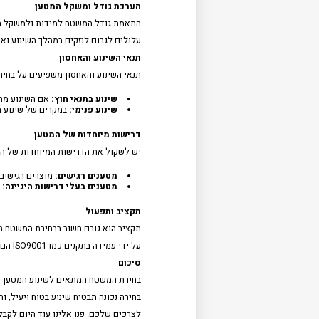
הערכת גודל ומשקל המטען
התאמת גודל המשטח למידות ולמשקל המ
עלולים לגרום לנזקים במהלך השינוע ואף
תנאי השינוע והאחסון
תנאי השינוע והאחסון משפיעים על בחי
שינוע בתנאי חוץ
:
אם השינוע מתב
שינוע פנימי
:
במקרים של שינוע ב
דרישות מיוחדות של המטען
יש לשקול את הדרישות המיוחדות של המט
מטענים רגישים
:
מוצרים רגישים 
מטענים בעלי דרישות היגיינה
:
מ
תקציב ותפעול
תקציב הוא גורם חשוב בבחירת המשטח ה
על ידי עמידה בתקנים כמו ISO9001 הם יכולים להתאים למגוון רחב של מטענים ולשמש כמו משטחים חדשים.
סיכום
בחירת המשטח המתאים לשינוע המטען תלו
בחירה נכונה תבטיח שינוע בטוח ויעיל, 
לצרכים שלכם. פנו אלינו עוד היום לקב