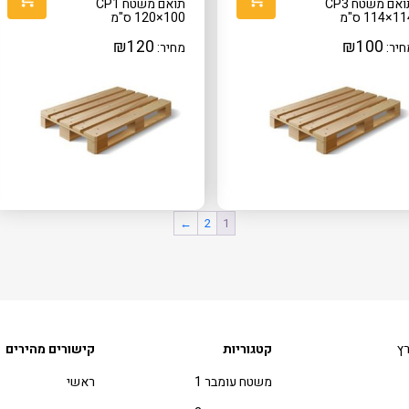
אם משטח CP3
תואם משטח CP1
×114 ס"מ
100×120 ס"מ
₪
120
₪
100
חיר:
מחיר:
←
2
1
רץ
קטגוריות
קישורים מהירים
משטח עומבר 1
ראשי