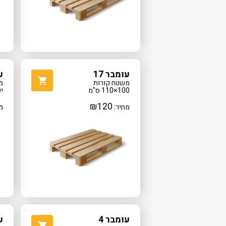
עומבר 17
ע
משטח קורות
מ
100×110 ס"מ
י
₪
120
מחיר:
מ
עומבר 4
ע