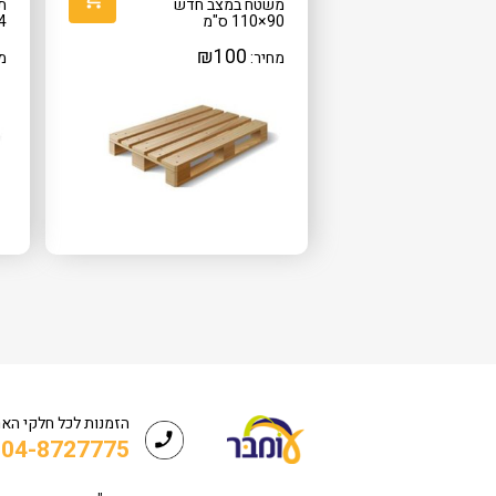
משטח במצב חדש
תו
90×110 ס"מ
114
₪
100
מחיר:
מ
הזמנות לכל חלקי הא
04-8727775