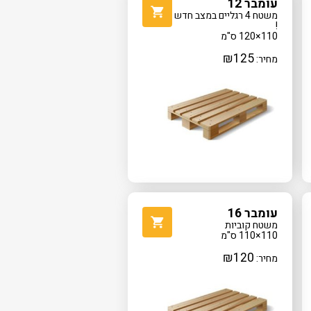
עומבר 12
משטח 4 רגליים במצב חדש
!
110×120 ס"מ
₪
125
מחיר:
עומבר 16
משטח קוביות
110×110 ס"מ
₪
120
מחיר: