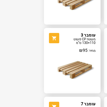
עומבר 3
משטח CP פשוט
110×130 ס"מ
₪
95
מחיר:
עומבר 7