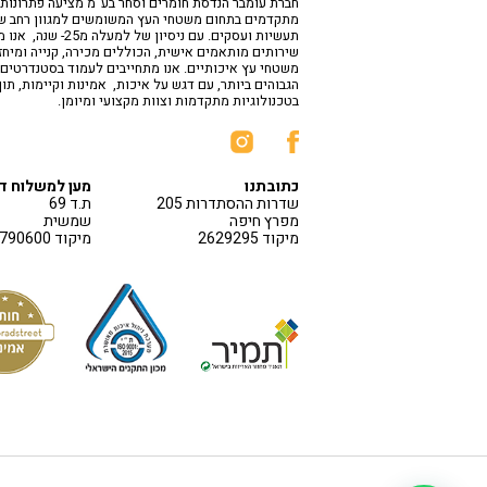
חברת עומבר הנדסת חומרים וסחר בע"מ מציעה פתרונות
מתקדמים בתחום משטחי העץ המשומשים למגוון רחב ש
תעשיות ועסקים. עם ניסיון של למעלה 
שירותים מותאמים אישית, הכוללים מכירה, קנייה ומיחז
משטחי עץ איכותיים. אנו מתחייבים לעמוד בסטנדרטים
הגבוהים ביותר, עם דגש על איכות, אמינות וקיימות, תו
בטכנולוגיות מתקדמות וצוות מקצועי ומיומן.
כתובתנו
מען למשלוח ד
שדרות ההסתדרות 205
ת.ד 69
מפרץ חיפה
שמשית
מיקוד 2629295
מיקוד 1790600