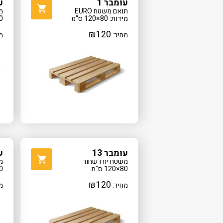
עומבר 1
ע
תואם משטח EURO
מ
מידות: 80×120 ס"מ
100
₪
120
מחיר:
מ
עומבר 13
ע
משטח יורו שחור
מ
80×120 ס"מ
100
₪
120
מחיר:
מ