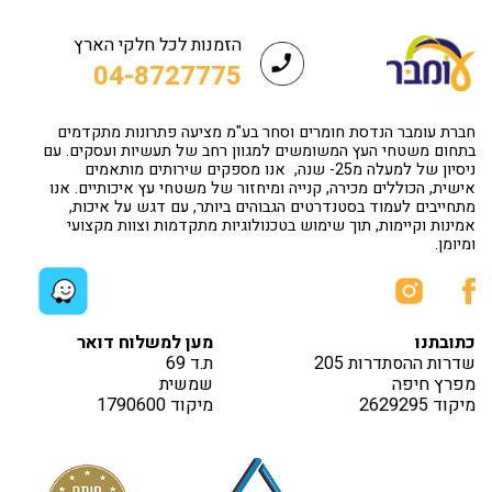
הזמנות לכל חלקי הארץ
04-8727775
חברת עומבר הנדסת חומרים וסחר בע"מ מציעה פתרונות מתקדמים
בתחום משטחי העץ המשומשים למגוון רחב של תעשיות ועסקים. עם
ניסיון של למעלה מ25- שנה, אנו מספקים שירותים מותאמים
אישית, הכוללים מכירה, קנייה ומיחזור של משטחי עץ איכותיים. אנו
מתחייבים לעמוד בסטנדרטים הגבוהים ביותר, עם דגש על איכות,
אמינות וקיימות, תוך שימוש בטכנולוגיות מתקדמות וצוות מקצועי
ומיומן.
כתובתנו
מען למשלוח דואר
שדרות ההסתדרות 205
ת.ד 69
מפרץ חיפה
שמשית
מיקוד 2629295
מיקוד 1790600