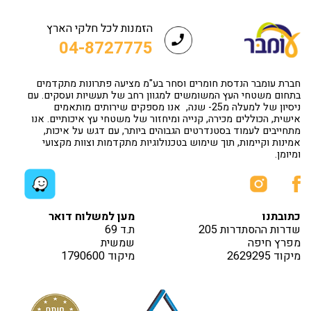
הזמנות לכל חלקי הארץ
04-8727775
חברת עומבר הנדסת חומרים וסחר בע"מ מציעה פתרונות מתקדמים
בתחום משטחי העץ המשומשים למגוון רחב של תעשיות ועסקים. עם
ניסיון של למעלה מ25- שנה, אנו מספקים שירותים מותאמים
אישית, הכוללים מכירה, קנייה ומיחזור של משטחי עץ איכותיים. אנו
מתחייבים לעמוד בסטנדרטים הגבוהים ביותר, עם דגש על איכות,
אמינות וקיימות, תוך שימוש בטכנולוגיות מתקדמות וצוות מקצועי
ומיומן.
כתובתנו
מען למשלוח דואר
שדרות ההסתדרות 205
ת.ד 69
מפרץ חיפה
שמשית
מיקוד 2629295
מיקוד 1790600