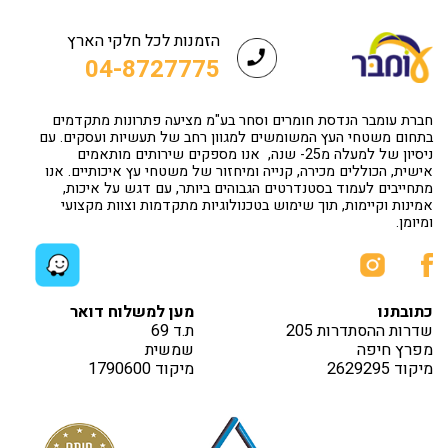
הזמנות לכל חלקי הארץ
04-8727775
חברת עומבר הנדסת חומרים וסחר בע"מ מציעה פתרונות מתקדמים
בתחום משטחי העץ המשומשים למגוון רחב של תעשיות ועסקים. עם
ניסיון של למעלה מ25- שנה, אנו מספקים שירותים מותאמים
אישית, הכוללים מכירה, קנייה ומיחזור של משטחי עץ איכותיים. אנו
מתחייבים לעמוד בסטנדרטים הגבוהים ביותר, עם דגש על איכות,
אמינות וקיימות, תוך שימוש בטכנולוגיות מתקדמות וצוות מקצועי
ומיומן.
כתובתנו
מען למשלוח דואר
שדרות ההסתדרות 205
ת.ד 69
מפרץ חיפה
שמשית
מיקוד 2629295
מיקוד 1790600